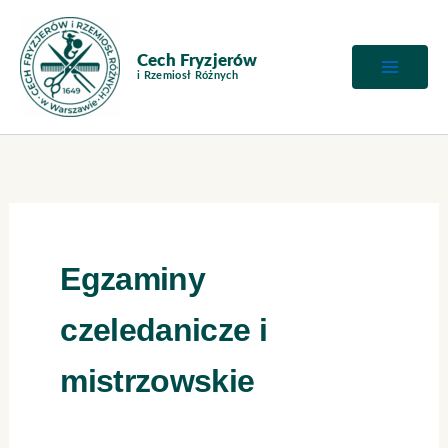
Szukaj
Przejdź
dla:
do
treści
Egzaminy
czeledanicze i
mistrzowskie