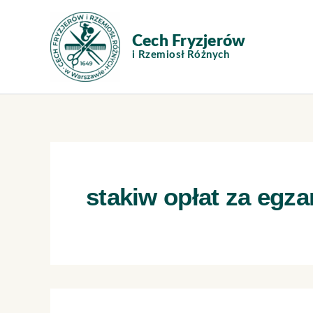
Szukaj
Przejdź
dla:
do
treści
stakiw opłat za egz